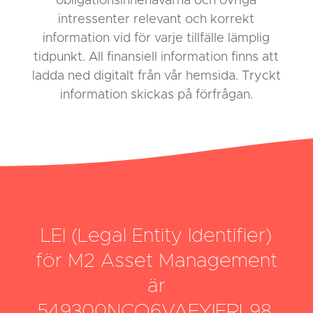
obligationsinnehavarna och övriga
intressenter relevant och korrekt
information vid för varje tillfälle lämplig
tidpunkt. All finansiell information finns att
ladda ned digitalt från vår hemsida. Tryckt
information skickas på förfrågan.
LEI (Legal Entity Identifier)
för M2 Asset Management
är
549300NCO6VAEYIERL98.