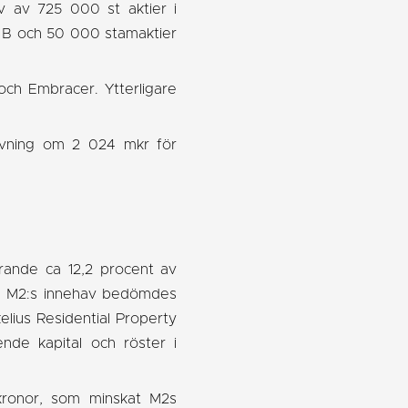
v av 725 000 st aktier i
e B och 50 000 stamaktier
och Embracer. Ytterligare
rivning om 2 024 mkr för
rande ca 12,2 procent av
 på M2:s innehav bedömdes
kelius Residential Property
nde kapital och röster i
 kronor, som minskat M2s