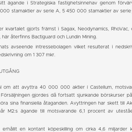
itt ägande i Strategiska fastighetsinnehav genom förvär
 000 stamaktier av serie A, 5 450 000 stamaktier av seri
r kvartalet gjorts främst i Sagax, Neodynamics, RhoVac, 
, här återfinns Bactiguard och Lundin Mining.
nats avseende intressebolagen vilket resulterat i nedsk
dskrivning om 1 307 mkr.
 UTGÅNG
l om att avyttra 40 000 000 aktier i Castellum, motsva
. Försäljningen gjordes då fortsatt sjunkande börskurser
ra sina finansiella åtaganden. Avyttringen har skett till A
år M2:s ägande till motsvarande 6,1 procent av uteståe
rhållit en kontant köpeskilling om cirka 4,6 miljarder