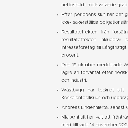
nettoskuld i motsvarande grad 
Efter periodens slut har det g
icke- säkerställda obligationslå
Resultateffekten från försälj
resultateffekten inkludera
Intresseföretag till Långfristig
procent.
Den 19 oktober meddelade Wäst
lägre än förväntat efter nedsk
och industri.
Wästbygg har tecknat sitt f
Koskelonteollisuus och uppdra
Andreas Lindenhierta, senast 
Mia Arnhult har valt att frånt
med tillträde 14 november 2022