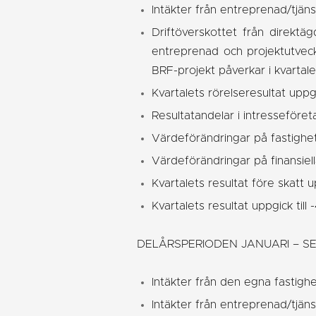
Intäkter från entreprenad/tjän
Driftöverskottet från direktäg
entreprenad och projektutveckl
BRF-projekt påverkar i kvartal
Kvartalets rörelseresultat uppgic
Resultatandelar i intresseföreta
Värdeförändringar på fastighete
Värdeförändringar på finansiell
Kvartalets resultat före skatt up
Kvartalets resultat uppgick till 
DELÅRSPERIODEN JANUARI – S
Intäkter från den egna fastigh
Intäkter från entreprenad/tjän