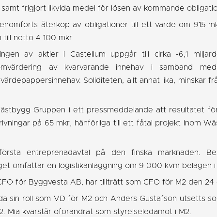
samt frigjort likvida medel för lösen av kommande obligati
enomförts återköp av obligationer till ett värde om 915 m
n till netto 4 100 mkr
ningen av aktier i Castellum uppgår till cirka -6,1 milja
r omvärdering av kvarvarande innehav i samband med 
t värdepappersinnehav. Soliditeten, allt annat lika, minskar frå
bygg Gruppen i ett pressmeddelande att resultatet för tr
rivningar på 65 mkr, hänförliga till ett fåtal projekt inom 
örsta entreprenadavtal på den finska marknaden. Best
get omfattar en logistikanläggning om 9 000 kvm belägen i 
CFO för Byggvesta AB, har tillträtt som CFO för M2 den 24
räda sin roll som VD för M2 och Anders Gustafson utsetts s
. Mia kvarstår oförändrat som styrelseledamot i M2.