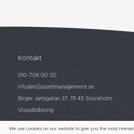
Kontakt
010-706 00 00
info@m2assetmanagement.se
Birger Jarlsgatan
37
, 111 45 Stockholm
Visselblåsning
We use cookies on our website to give you the most releva