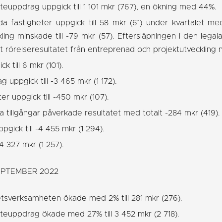
steuppdrag uppgick till 1 101 mkr (767), en ökning med 44%.
da fastigheter uppgick till 58 mkr (61) under kvartalet me
ing minskade till -79 mkr (57). Eftersläpningen i den leg
et rörelseresultatet från entreprenad och projektutveckling
k till 6 mkr (101).
g uppgick till -3 465 mkr (1 172).
r uppgick till -450 mkr (107).
a tillgångar påverkade resultatet med totalt -284 mkr (419).
pgick till -4 455 mkr (1 294).
-4 327 mkr (1 257).
EPTEMBER 2022
etsverksamheten ökade med 2% till 281 mkr (276).
steuppdrag ökade med 27% till 3 452 mkr (2 718).