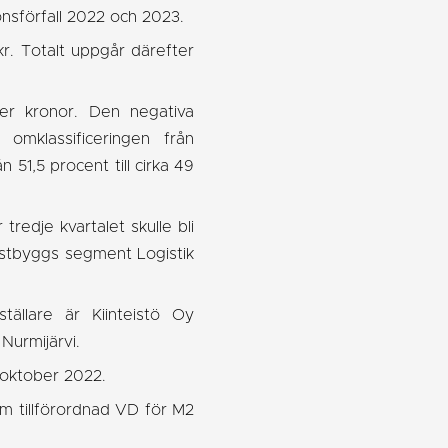
onsförfall 2022 och 2023.
kr. Totalt uppgår därefter
rder kronor. Den negativa
omklassificeringen från
n 51,5 procent till cirka 49
edje kvartalet skulle bli
Wästbyggs segment Logistik
ällare är Kiinteistö Oy
Nurmijärvi.
 oktober 2022.
om tillförordnad VD för M2