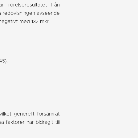
n rörelseresultatet från
ala redovisningen avseende
 negativt med 132 mkr.
45).
ilket generellt försämrat
 faktorer har bidragit till