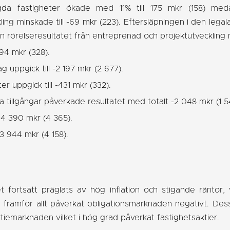
ägda fastigheter ökade med 11% till 175 mkr (158) meda
ing minskade till -69 mkr (223). Eftersläpningen i den leg
n rörelseresultatet från entreprenad och projektutveckling
 94 mkr (328).
g uppgick till -2 197 mkr (2 677).
r uppgick till -431 mkr (332).
a tillgångar påverkade resultatet med totalt -2 048 mkr (1 5
 -4 390 mkr (4 365).
-3 944 mkr (4 158).
T
 fortsatt präglats av hög inflation och stigande räntor, v
och framför allt påverkat obligationsmarknaden negativt. Dessa
iemarknaden vilket i hög grad påverkat fastighetsaktier.