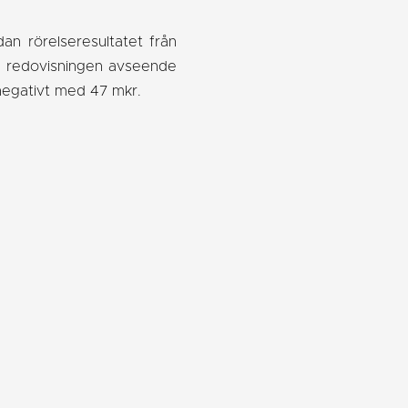
dan rörelseresultatet från
ala redovisningen avseende
 negativt med 47 mkr.