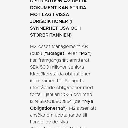
DISTRIBUTION AV DETTA
DOKUMENT KAN STRIDA
MOT LAG I VISSA
JURISDIKTIONER (I
SYNNERHET USA OCH
STORBRITANNIEN)
M2 Asset Management AB
(publ) (
“Bolaget”
eller
”M2”
)
har framgångsrikt emitterat
SEK 500 miljoner seniora
ickesäkerställda obligationer
inom ramen för Bolagets
utestående obligationer med
förfall i januari 2025 och med
ISIN SE0016802854 (de
”Nya
Obligationerna”
). M2 avser att
ansöka om upptagande till
handel av de Nya