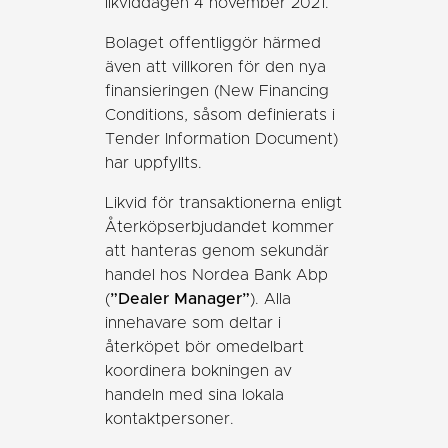
likviddagen 4 november 2021.
Bolaget offentliggör härmed
även att villkoren för den nya
finansieringen (New Financing
Conditions, såsom definierats i
Tender Information Document)
har uppfyllts.
Likvid för transaktionerna enligt
Återköpserbjudandet kommer
att hanteras genom sekundär
handel hos Nordea Bank Abp
(
”Dealer Manager”
). Alla
innehavare som deltar i
återköpet bör omedelbart
koordinera bokningen av
handeln med sina lokala
kontaktpersoner.