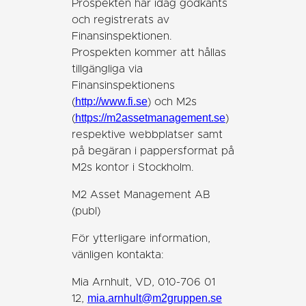
Prospekten har idag godkänts
och registrerats av
Finansinspektionen.
Prospekten kommer att hållas
tillgängliga via
Finansinspektionens
http://www.fi.se
(
) och M2s
https://m2assetmanagement.se
(
)
respektive webbplatser samt
på begäran i pappersformat på
M2s kontor i Stockholm.
M2 Asset Management AB
(publ)
För ytterligare information,
vänligen kontakta:
Mia Arnhult, VD, 010-706 01
mia.arnhult@m2gruppen.se
12,