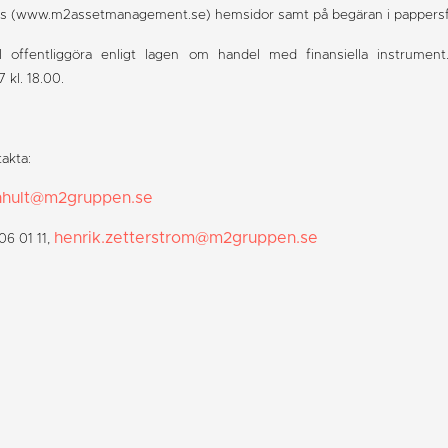
M2s (www.m2assetmanagement.se) hemsidor samt på begäran i pappers
 offentliggöra enligt lagen om handel med finansiella instrument
kl. 18.00.
takta:
nhult@m2gruppen.se
henrik.zetterstrom@m2gruppen.se
06 01 11,