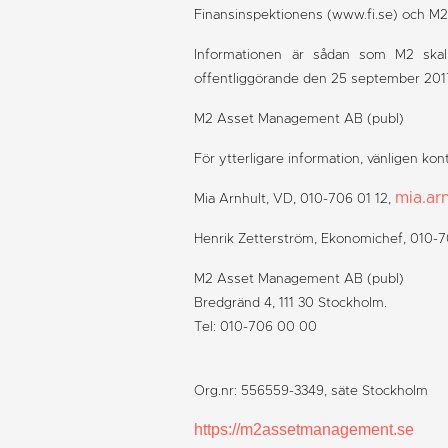
Finansinspektionens (www.fi.se) och 
Informationen är sådan som M2 skall
offentliggörande den 25 september 2017 
M2 Asset Management AB (publ)
För ytterligare information, vänligen kon
mia.ar
Mia Arnhult, VD, 010-706 01 12,
Henrik Zetterström, Ekonomichef, 010-7
M2 Asset Management AB (publ)
B
redgränd 4, 111 30 Stockholm.
T
el: 010-706 00 00
Org.nr: 556559-3349, säte Stockholm
https://m2assetmanagement.se