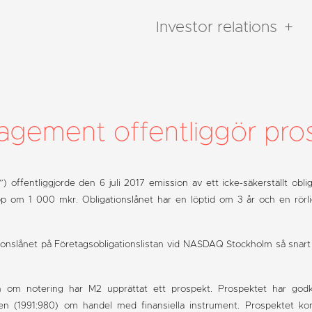
Investor relations
gement offentliggör pro
”) offentliggjorde den 6 juli 2017 emission av ett icke-säkerställt o
p om 1 000 mkr. Obligationslånet har en löptid om 3 år och en rör
tionslånet på Företagsobligationslistan vid NASDAQ Stockholm så snart
m notering har M2 upprättat ett prospekt. Prospektet har godkä
en (1991:980) om handel med finansiella instrument. Prospektet komm