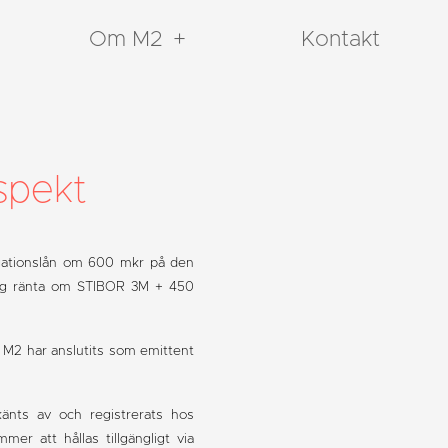
Om M2
Kontakt
spekt
bligationslån om 600 mkr på den
lig ränta om STIBOR 3M + 450
 M2 har anslutits som emittent
nts av och registrerats hos
er att hållas tillgängligt via